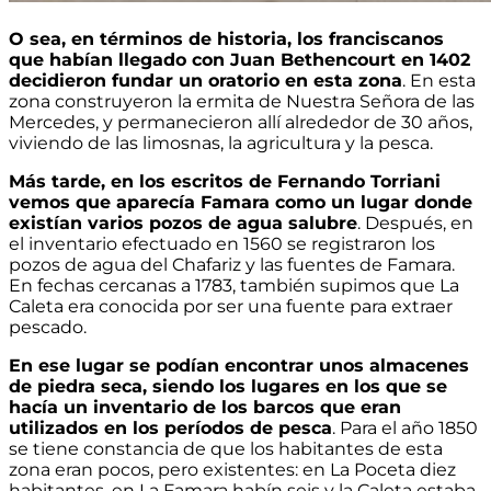
O sea, en términos de historia, los franciscanos
que habían llegado con Juan Bethencourt en 1402
decidieron fundar un oratorio en esta zona
. En esta
zona construyeron la ermita de Nuestra Señora de las
Mercedes, y permanecieron allí alrededor de 30 años,
viviendo de las limosnas, la agricultura y la pesca.
Más tarde, en los escritos de Fernando Torriani
vemos que aparecía Famara como un lugar donde
existían varios pozos de agua salubre
. Después, en
el inventario efectuado en 1560 se registraron los
pozos de agua del Chafariz y las fuentes de Famara.
En fechas cercanas a 1783, también supimos que La
Caleta era conocida por ser una fuente para extraer
pescado.
En ese lugar se podían encontrar unos almacenes
de piedra seca, siendo los lugares en los que se
hacía un inventario de los barcos que eran
utilizados en los períodos de pesca
. Para el año 1850
se tiene constancia de que los habitantes de esta
zona eran pocos, pero existentes: en La Poceta diez
habitantes, en La Famara habín seis y la Caleta estaba