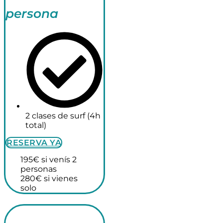
persona
2 clases de surf (4h
total)
RESERVA YA
195€ si venís 2
personas
280€ si vienes
solo