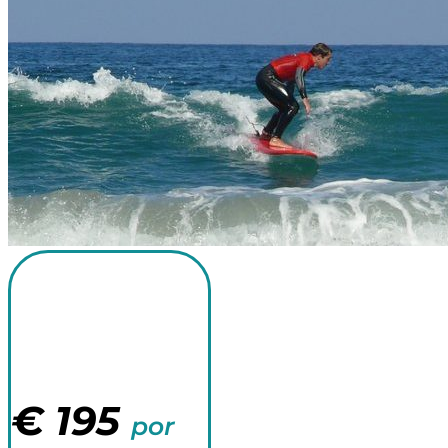
Surfcamp 3
noches
€
195
por