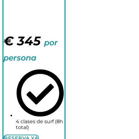
Surfcamp 5
noches
€
345
por
persona
4 clases de surf (8h
total)
RESERVA YA