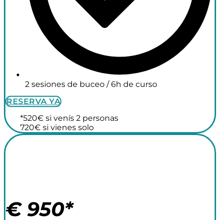
2 sesiones de buceo / 6h de curso
RESERVA YA
*520€ si venís 2 personas
720€ si vienes solo
Surf Camp +
Buceo 14 noches
€
950*