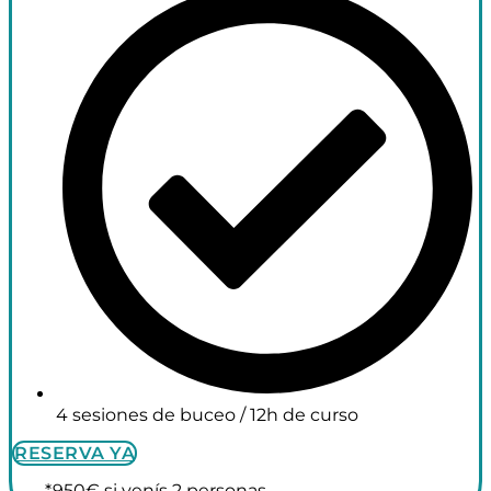
4 sesiones de buceo / 12h de curso
RESERVA YA
*950€ si venís 2 personas