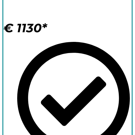
Kit Surf 14 noches
€
1130*