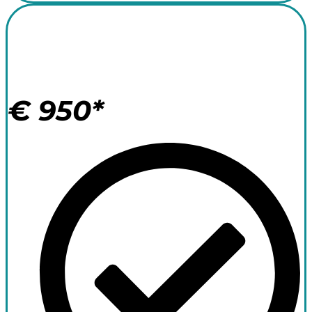
Surf Camp +
Tauchen 14 Nächte
€
950*