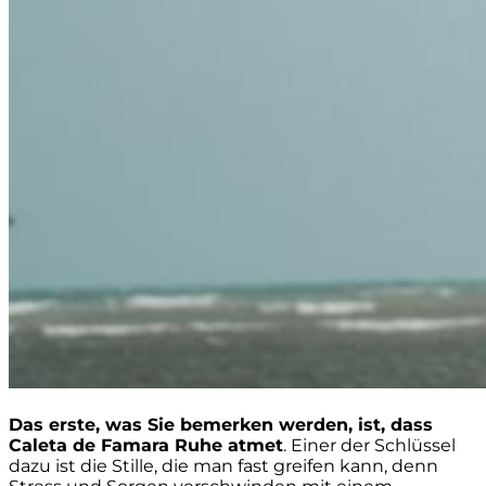
Das erste, was Sie bemerken werden, ist, dass
Caleta de Famara Ruhe atmet
. Einer der Schlüssel
dazu ist die Stille, die man fast greifen kann, denn