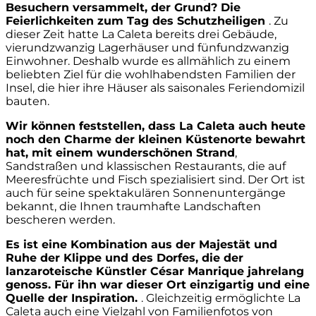
Besuchern versammelt, der Grund? Die
Feierlichkeiten zum Tag des Schutzheiligen
. Zu
dieser Zeit hatte La Caleta bereits drei Gebäude,
vierundzwanzig Lagerhäuser und fünfundzwanzig
Einwohner. Deshalb wurde es allmählich zu einem
beliebten Ziel für die wohlhabendsten Familien der
Insel, die hier ihre Häuser als saisonales Feriendomizil
bauten.
Wir können feststellen, dass La Caleta auch heute
noch den Charme der kleinen Küstenorte bewahrt
hat, mit einem wunderschönen Strand
,
Sandstraßen und klassischen Restaurants, die auf
Meeresfrüchte und Fisch spezialisiert sind. Der Ort ist
auch für seine spektakulären Sonnenuntergänge
bekannt, die Ihnen traumhafte Landschaften
bescheren werden.
Es ist eine Kombination aus der Majestät und
Ruhe der Klippe und des Dorfes, die der
lanzaroteische Künstler César Manrique jahrelang
genoss. Für ihn war dieser Ort einzigartig und eine
Quelle der Inspiration.
. Gleichzeitig ermöglichte La
Caleta auch eine Vielzahl von Familienfotos von