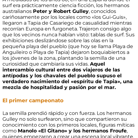
surf era prácticamente ciencia ficción, los hermanos
australianos
Peter y Robert Gulley
, conocidos
cariñosamente por los locales como «los Gui-Guis»,
llegaron a Tapia de Casariego de casualidad mientras
recorrían Europa en furgoneta. Trajeron consigo algo
que los vecinos nunca habían visto: tablas de surf. Sus
exhibiciones deslizándose sobre las olas en la
pequeña playa del pueblo (que hoy se llama Playa de
Anguileiro o Playa de Tapia) dejaron boquiabiertos a
los jóvenes de la zona, plantando la semilla de una
curiosidad que cambiaría sus vidas.
Aquel
intercambio cultural entre dos viajeros de las
antípodas y los chavales del pueblo supuso el
verdadero nacimiento del «espíritu de Tapia», una
mezcla de hospitalidad y pasión por el mar.
El primer campeonato
La semilla prendió rápido y con fuerza. Los hermanos
Gulley no solo surfearon, sino que compartieron su
conocimiento con los primeros locales, figuras míticas
como
Manolo «El Gitano» y los hermanos Froufe
,
quienes empezaron a crear una escena local vibrante.