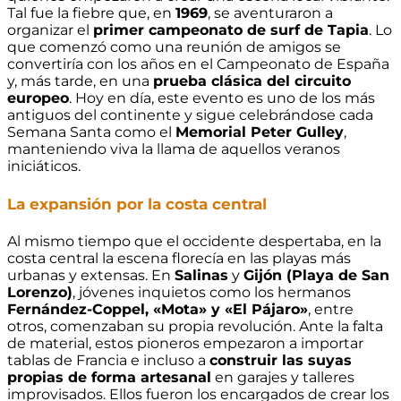
Tal fue la fiebre que, en
1969
, se aventuraron a
organizar el
primer campeonato de surf de Tapia
. Lo
que comenzó como una reunión de amigos se
convertiría con los años en el Campeonato de España
y, más tarde, en una
prueba clásica del circuito
europeo
. Hoy en día, este evento es uno de los más
antiguos del continente y sigue celebrándose cada
Semana Santa como el
Memorial Peter Gulley
,
manteniendo viva la llama de aquellos veranos
iniciáticos.
La expansión por la costa central
Al mismo tiempo que el occidente despertaba, en la
costa central la escena florecía en las playas más
urbanas y extensas. En
Salinas
y
Gijón (Playa de San
Lorenzo)
, jóvenes inquietos como los hermanos
Fernández-Coppel, «Mota» y «El Pájaro»
, entre
otros, comenzaban su propia revolución. Ante la falta
de material, estos pioneros empezaron a importar
tablas de Francia e incluso a
construir las suyas
propias de forma artesanal
en garajes y talleres
improvisados. Ellos fueron los encargados de crear los