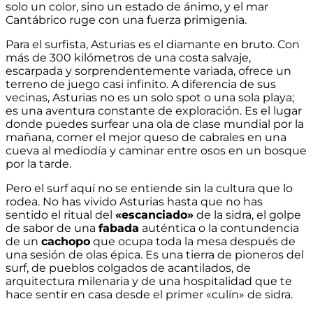
solo un color, sino un estado de ánimo, y el mar
Cantábrico ruge con una fuerza primigenia.
Para el surfista, Asturias es el diamante en bruto. Con
más de 300 kilómetros de una costa salvaje,
escarpada y sorprendentemente variada, ofrece un
terreno de juego casi infinito. A diferencia de sus
vecinas, Asturias no es un solo spot o una sola playa;
es una aventura constante de exploración. Es el lugar
donde puedes surfear una ola de clase mundial por la
mañana, comer el mejor queso de cabrales en una
cueva al mediodía y caminar entre osos en un bosque
por la tarde.
Pero el surf aquí no se entiende sin la cultura que lo
rodea. No has vivido Asturias hasta que no has
sentido el ritual del
«escanciado»
de la sidra, el golpe
de sabor de una
fabada
auténtica o la contundencia
de un
cachopo
que ocupa toda la mesa después de
una sesión de olas épica. Es una tierra de pioneros del
surf, de pueblos colgados de acantilados, de
arquitectura milenaria y de una hospitalidad que te
hace sentir en casa desde el primer «culín» de sidra.