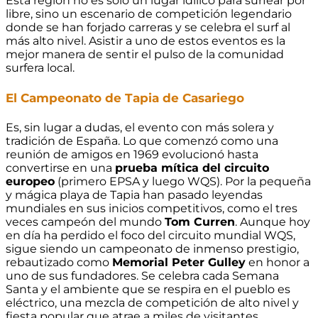
Esta región no es solo un lugar idílico para surfear por
libre, sino un escenario de competición legendario
donde se han forjado carreras y se celebra el surf al
más alto nivel. Asistir a uno de estos eventos es la
mejor manera de sentir el pulso de la comunidad
surfera local.
El Campeonato de Tapia de Casariego
Es, sin lugar a dudas, el evento con más solera y
tradición de España. Lo que comenzó como una
reunión de amigos en 1969 evolucionó hasta
convertirse en una
prueba mítica del circuito
europeo
(primero EPSA y luego WQS). Por la pequeña
y mágica playa de Tapia han pasado leyendas
mundiales en sus inicios competitivos, como el tres
veces campeón del mundo
Tom Curren
. Aunque hoy
en día ha perdido el foco del circuito mundial WQS,
sigue siendo un campeonato de inmenso prestigio,
rebautizado como
Memorial Peter Gulley
en honor a
uno de sus fundadores. Se celebra cada Semana
Santa y el ambiente que se respira en el pueblo es
eléctrico, una mezcla de competición de alto nivel y
fiesta popular que atrae a miles de visitantes.