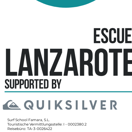
Offizielle Schule
Surf School Famara, S.L.
Touristische Vermittlungsstelle: I - 0002380.2
Reisebüro: TA-3-0026422