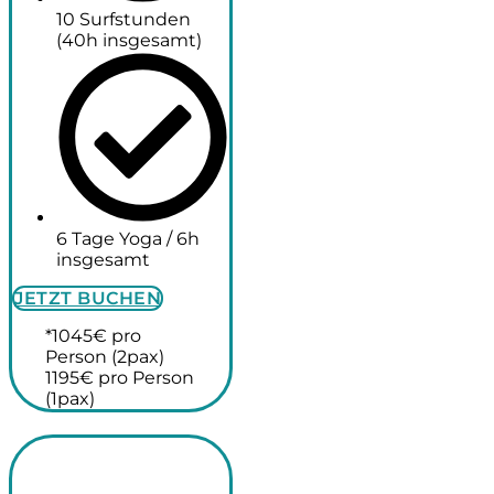
10 Surfstunden
(40h insgesamt)
6 Tage Yoga / 6h
insgesamt
JETZT BUCHEN
*1045€ pro
Person (2pax)
1195€ pro Person
(1pax)
Surfcamp für