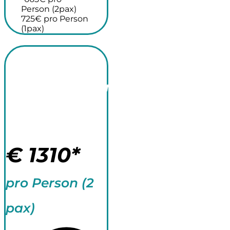
Person (2pax)
725€ pro Person
(1pax)
Surfcamp für
Fortgeschrittene
+ Yoga 15
Tage
€
1310*
pro Person (2
pax)