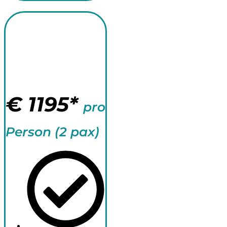
Surf Camp
Anfänger +
Yoga 15 Tage
€
1195*
pro
Person (2 pax)