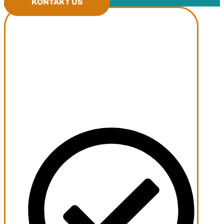
KONTAKT US
Maßgeschneiderte
Junggesellen- und
Junggesellinnenabschiede
Wir bieten Ihnen ein Basispaket an, das Sie
an Ihre Bedürfnisse anpassen können: