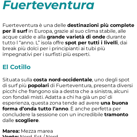
Fuerteventura
Fuerteventura è una delle
destinazioni più complete
per il surf
in Europa, grazie al suo clima stabile, alle
acque calde e alla
grande varietà di onde
durante
tutto l “anno. L” isola offre
spot per tutti i livelli
, dai
break più dolci per i principianti ai tubi più
impegnativi per i surfisti più esperti.
El Cotillo
Situata sulla
costa nord-occidentale
, uno degli spot
di surf più
popolari
di Fuerteventura, presenta diversi
picchi che frangono sia a destra che a sinistra, alcuni
con fondali misti. Adatta a chi ha già un po’ di
esperienza, questa zona tende ad avere
una buona
forma d’onda tutto l’anno
. È anche perfetta per
concludere la sessione con un incredibile
tramonto
dalle
scogliere
.
Marea:
Mezza marea
Vento:
Nord-Est / Nord