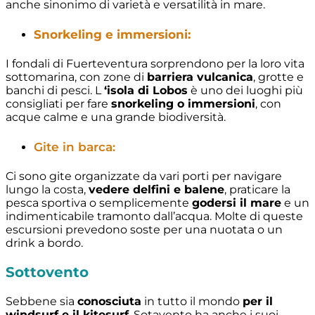
anche sinonimo di varietà e versatilità in mare.
Snorkeling e immersioni:
I fondali di Fuerteventura sorprendono per la loro vita
sottomarina, con zone di
barriera vulcanica
, grotte e
banchi di pesci. L
‘isola di Lobos
è uno dei luoghi più
consigliati per fare
snorkeling o immersioni
, con
acque calme e una grande biodiversità.
Gite in barca:
Ci sono gite organizzate da vari porti per navigare
lungo la costa,
vedere delfini e balene
, praticare la
pesca sportiva o semplicemente
godersi il mare
e un
indimenticabile tramonto dall’acqua. Molte di queste
escursioni prevedono soste per una nuotata o un
drink a bordo.
Sottovento
Sebbene sia
conosciuta
in tutto il mondo
per il
windsurf e il kitesurf
, Sotavento ha anche i suoi