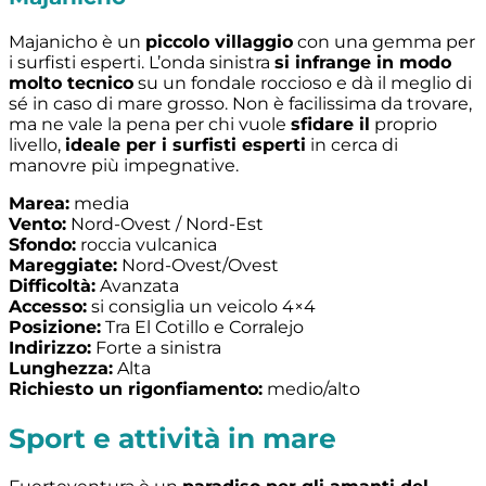
Majanicho è un
piccolo villaggio
con una gemma per
i surfisti esperti. L’onda sinistra
si infrange in modo
molto tecnico
su un fondale roccioso e dà il meglio di
sé in caso di mare grosso. Non è facilissima da trovare,
ma ne vale la pena per chi vuole
sfidare il
proprio
livello,
ideale per i surfisti esperti
in cerca di
manovre più impegnative.
Marea:
media
Vento:
Nord-Ovest / Nord-Est
Sfondo:
roccia vulcanica
Mareggiate:
Nord-Ovest/Ovest
Difficoltà:
Avanzata
Accesso:
si consiglia un veicolo 4×4
Posizione:
Tra El Cotillo e Corralejo
Indirizzo:
Forte a sinistra
Lunghezza:
Alta
Richiesto un rigonfiamento:
medio/alto
Sport e attività in mare