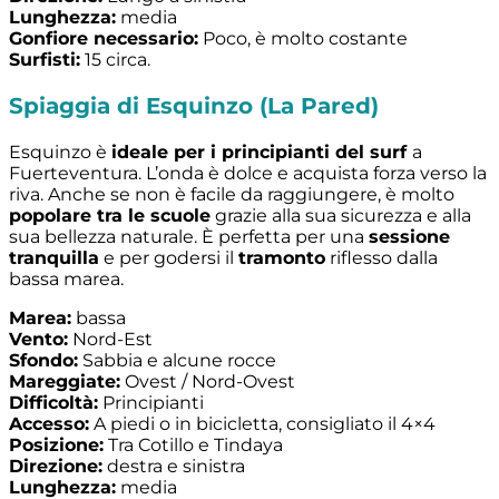
Lunghezza:
media
Gonfiore necessario:
Poco, è molto costante
Surfisti:
15 circa.
Spiaggia di Esquinzo (La Pared)
Esquinzo è
ideale per i principianti del surf
a
Fuerteventura. L’onda è dolce e acquista forza verso la
riva. Anche se non è facile da raggiungere, è molto
popolare tra le scuole
grazie alla sua sicurezza e alla
sua bellezza naturale. È perfetta per una
sessione
tranquilla
e per godersi il
tramonto
riflesso dalla
bassa marea.
Marea:
bassa
Vento:
Nord-Est
Sfondo:
Sabbia e alcune rocce
Mareggiate:
Ovest / Nord-Ovest
Difficoltà:
Principianti
Accesso:
A piedi o in bicicletta, consigliato il 4×4
Posizione:
Tra Cotillo e Tindaya
Direzione:
destra e sinistra
Lunghezza:
media