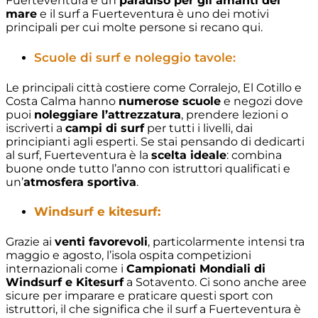
Fuerteventura è un
paradiso per gli amanti del
mare
e il surf a Fuerteventura è uno dei motivi
principali per cui molte persone si recano qui.
Scuole di surf e noleggio tavole:
Le principali città costiere come Corralejo, El Cotillo e
Costa Calma hanno
numerose scuole
e negozi dove
puoi
noleggiare l’attrezzatura
, prendere lezioni o
iscriverti a
campi di surf
per tutti i livelli, dai
principianti agli esperti. Se stai pensando di dedicarti
al surf, Fuerteventura è la
scelta ideale
: combina
buone onde tutto l’anno con istruttori qualificati e
un’
atmosfera sportiva
.
Windsurf e kitesurf:
Grazie ai
venti favorevoli
, particolarmente intensi tra
maggio e agosto, l’isola ospita competizioni
internazionali come i
Campionati Mondiali di
Windsurf e Kitesurf
a Sotavento. Ci sono anche aree
sicure per imparare e praticare questi sport con
istruttori, il che significa che il surf a Fuerteventura è