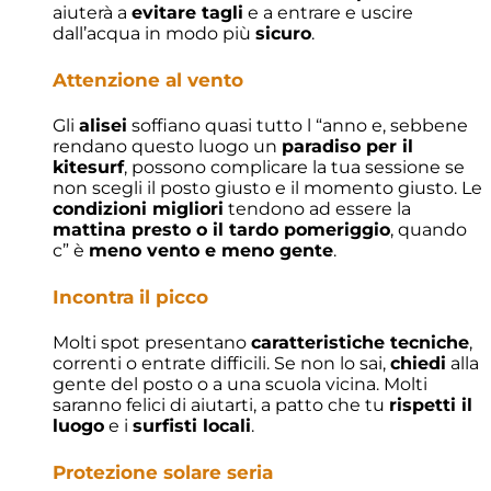
aiuterà a
evitare tagli
e a entrare e uscire
dall’acqua in modo più
sicuro
.
Attenzione al vento
Gli
alisei
soffiano quasi tutto l “anno e, sebbene
rendano questo luogo un
paradiso per il
kitesurf
, possono complicare la tua sessione se
non scegli il posto giusto e il momento giusto. Le
condizioni migliori
tendono ad essere la
mattina presto o il tardo pomeriggio
, quando
c” è
meno vento e meno gente
.
Incontra il picco
Molti spot presentano
caratteristiche tecniche
,
correnti o entrate difficili. Se non lo sai,
chiedi
alla
gente del posto o a una scuola vicina. Molti
saranno felici di aiutarti, a patto che tu
rispetti il
luogo
e i
surfisti locali
.
Protezione solare seria