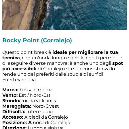
Rocky Point (Corralejo)
Questo point break è
ideale per migliorare la tua
tecnica
, con un’onda lunga e nobile che ti permette
di eseguire diverse manovre; è anche uno degli
spot
più accessibili
di Corralejo e la sua consistenza lo
rende uno dei preferiti dalle scuole di surf di
Fuerteventura.
Marea:
bassa o media
Vento:
Est / Nord-Est
Sfondo:
roccia vulcanica
Mareggiata:
Nord-Ovest
Difficoltà:
Intermedio
Accesso:
A piedi da Corralejo
Posizione: A
nord di Corralejo
Direzione:
Lungo a sinistra