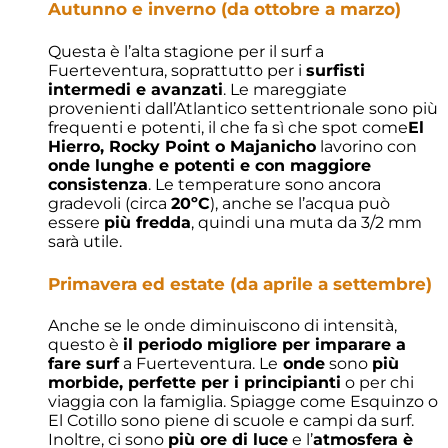
Autunno e inverno (da ottobre a marzo)
Questa è l’alta stagione per il surf a
Fuerteventura, soprattutto per i
surfisti
intermedi e avanzati
. Le mareggiate
provenienti dall’Atlantico settentrionale sono più
frequenti e potenti, il che fa sì che spot come
El
Hierro, Rocky Point o Majanicho
lavorino con
onde lunghe e potenti e con maggiore
consistenza
. Le temperature sono ancora
gradevoli (circa
20ºC
), anche se l’acqua può
essere
più fredda
, quindi una muta da 3/2 mm
sarà utile.
Primavera ed estate (da aprile a settembre)
Anche se le onde diminuiscono di intensità,
questo è
il periodo migliore per imparare a
fare surf
a Fuerteventura. Le
onde
sono
più
morbide, perfette per i principianti
o per chi
viaggia con la famiglia. Spiagge come Esquinzo o
El Cotillo sono piene di scuole e campi da surf.
Inoltre, ci sono
più ore di luce
e l’
atmosfera è