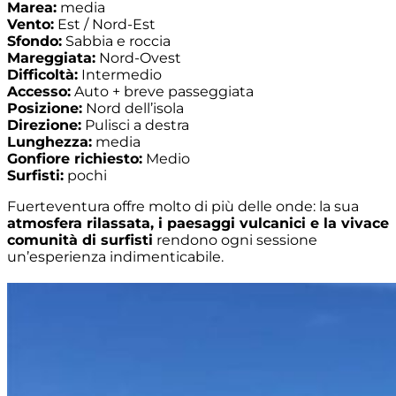
Marea:
media
Vento:
Est / Nord-Est
Sfondo:
Sabbia e roccia
Mareggiata:
Nord-Ovest
Difficoltà:
Intermedio
Accesso:
Auto + breve passeggiata
Posizione:
Nord dell’isola
Direzione:
Pulisci a destra
Lunghezza:
media
Gonfiore richiesto:
Medio
Surfisti:
pochi
Fuerteventura offre molto di più delle onde: la sua
atmosfera rilassata, i paesaggi vulcanici e la vivace
comunità di surfisti
rendono ogni sessione
un’esperienza indimenticabile.