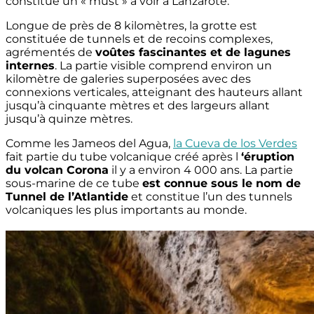
constitue un « must » à voir à Lanzarote.
Longue de près de 8 kilomètres, la grotte est
constituée de tunnels et de recoins complexes,
agrémentés de
voûtes fascinantes et de lagunes
internes
. La partie visible comprend environ un
kilomètre de galeries superposées avec des
connexions verticales, atteignant des hauteurs allant
jusqu’à cinquante mètres et des largeurs allant
jusqu’à quinze mètres.
Comme les Jameos del Agua,
la Cueva de los Verdes
fait partie du tube volcanique créé après l
‘éruption
du volcan Corona
il y a environ 4 000 ans. La partie
sous-marine de ce tube
est connue sous le nom de
Tunnel de l’Atlantide
et constitue l’un des tunnels
volcaniques les plus importants au monde.