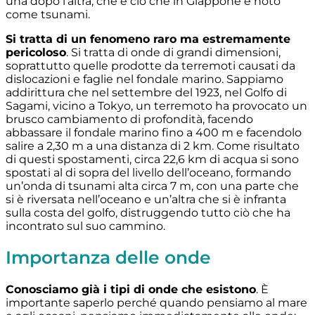
una dopo l’altra, che è ciò che in Giappone è noto
come tsunami.
Si tratta di un fenomeno raro ma estremamente
pericoloso
. Si tratta di onde di grandi dimensioni,
soprattutto quelle prodotte da terremoti causati da
dislocazioni e faglie nel fondale marino. Sappiamo
addirittura che nel settembre del 1923, nel Golfo di
Sagami, vicino a Tokyo, un terremoto ha provocato un
brusco cambiamento di profondità, facendo
abbassare il fondale marino fino a 400 m e facendolo
salire a 2,30 m a una distanza di 2 km. Come risultato
di questi spostamenti, circa 22,6 km di acqua si sono
spostati al di sopra del livello dell’oceano, formando
un’onda di tsunami alta circa 7 m, con una parte che
si è riversata nell’oceano e un’altra che si è infranta
sulla costa del golfo, distruggendo tutto ciò che ha
incontrato sul suo cammino.
Importanza delle onde
Conosciamo già i tipi di onde che esistono
. È
importante saperlo perché quando pensiamo al mare