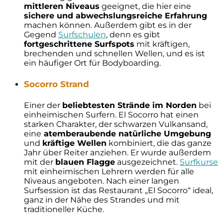
mittleren Niveaus
geeignet, die hier eine
sichere und abwechslungsreiche Erfahrung
machen können. Außerdem gibt es in der
Gegend
Surfschulen
, denn es gibt
fortgeschrittene Surfspots
mit kräftigen,
brechenden und schnellen Wellen, und es ist
ein häufiger Ort für Bodyboarding.
Socorro Strand
Einer der
beliebtesten Strände im Norden
bei
einheimischen Surfern. El Socorro hat einen
starken Charakter, der schwarzen Vulkansand,
eine
atemberaubende natürliche Umgebung
und
kräftige Wellen
kombiniert, die das ganze
Jahr über Reiter anziehen. Er wurde außerdem
mit der
blauen Flagge
ausgezeichnet.
Surfkurse
mit einheimischen Lehrern werden für alle
Niveaus angeboten. Nach einer langen
Surfsession ist das Restaurant „El Socorro“ ideal,
ganz in der Nähe des Strandes und mit
traditioneller Küche.