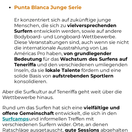
Punta Blanca Junge Serie
Er konzentriert sich auf zukünftige junge
Menschen, die sich zu
vielversprechenden
Surfern
entwickeln werden, sowie auf andere
Bodyboard- und Longboard-Wettbewerbe.
Diese Veranstaltungen sind, auch wenn sie nicht
die internationale Ausstrahlung von Las
Américas Pro haben,
von grundlegender
Bedeutung
für das
Wachstum des Surfens auf
Teneriffa
und den verschiedenen umliegenden
Inseln, da sie
lokale Talente
fördern und eine
solide Basis von
aufstrebenden Sportlern
konsolidieren.
Aber die Surfkultur auf Teneriffa geht weit über die
Wettbewerbe hinaus.
Rund um das Surfen hat sich eine
vielfältige und
offene Gemeinschaft
entwickelt, die sich in den
Surfcamps
und informellen Treffen mit
verschiedenen Surfern wider. Orte, an denen
Ratschläge ausgetauscht,
gute Sessions
abgehalten