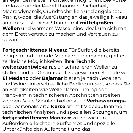
anregenden ersten Kontakt ermöglichen. Die Kurse
umfassen in der Regel Theorie zu Sicherheit,
Meeresdynamik, Grundtechniken und angeleitete
Praxis, wobei die Ausrüstung an das jeweilige Niveau
angepasst ist. Diese Strände mit
mittelgroßen
Wellen
und warmem Wasser sind ideal, um sich mit
dem Brett vertraut zu machen und Vertrauen zu
gewinnen.
Fortgeschrittenes Niveau:
Für Surfer, die bereits
einige grundlegende Manöver beherrschen, gibt es
zahlreiche Möglichkeiten,
ihre Technik
weiterzuentwickeln
, sich schnelleren Wellen zu
stellen und an Geläufigkeit zu gewinnen. Strände wie
El Médano
oder
Bajamar
bieten je nach Gezeiten
und Wind unterschiedliche Bedingungen, so dass Sie
an Fähigkeiten wie Wellenlesen, Timing oder
Manövern in technischeren Abschnitten arbeiten
können. Viele Schulen bieten auch
Verbesserungs-
oder personalisierte
Kurse
an, mit Videoaufnahmen,
technischen Analysen und speziellen Sitzungen, um
fortgeschrittenere Manöver
zu entwickeln.
Außerdem erleichtern Surfcamps und spezielle
Unterkünfte den Aufenthalt und das